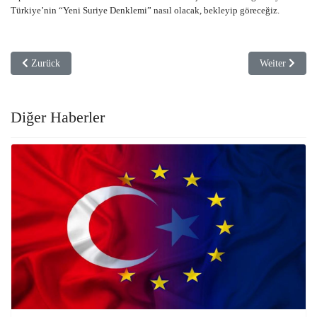
Türkiye’nin “Yeni Suriye Denklemi” nasıl olacak, bekleyip göreceğiz.
Vorheriger Beitrag: Almanya şimdiden “Ukrayna Savaşı Sonrası”na hazır
Nächster Beit
Zurück
Weiter
Diğer Haberler