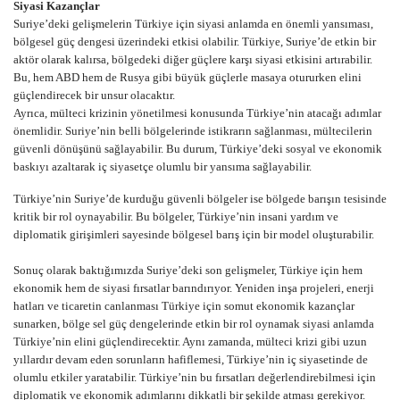
Siyasi Kazançlar
Suriye’deki gelişmelerin Türkiye için siyasi anlamda en önemli yansıması,
bölgesel güç dengesi üzerindeki etkisi olabilir. Türkiye, Suriye’de etkin bir
aktör olarak kalırsa, bölgedeki diğer güçlere karşı siyasi etkisini artırabilir.
Bu, hem ABD hem de Rusya gibi büyük güçlerle masaya otururken elini
güçlendirecek bir unsur olacaktır.
Ayrıca, mülteci krizinin yönetilmesi konusunda Türkiye’nin atacağı adımlar
önemlidir. Suriye’nin belli bölgelerinde istikrarın sağlanması, mültecilerin
güvenli dönüşünü sağlayabilir. Bu durum, Türkiye’deki sosyal ve ekonomik
baskıyı azaltarak iç siyasetçe olumlu bir yansıma sağlayabilir.
Türkiye’nin Suriye’de kurduğu güvenli bölgeler ise bölgede barışın tesisinde
kritik bir rol oynayabilir. Bu bölgeler, Türkiye’nin insani yardım ve
diplomatik girişimleri sayesinde bölgesel barış için bir model oluşturabilir.
Sonuç olarak baktığımızda Suriye’deki son gelişmeler, Türkiye için hem
ekonomik hem de siyasi fırsatlar barındırıyor. Yeniden inşa projeleri, enerji
hatları ve ticaretin canlanması Türkiye için somut ekonomik kazançlar
sunarken, bölge sel güç dengelerinde etkin bir rol oynamak siyasi anlamda
Türkiye’nin elini güçlendirecektir. Aynı zamanda, mülteci krizi gibi uzun
yıllardır devam eden sorunların hafiflemesi, Türkiye’nin iç siyasetinde de
olumlu etkiler yaratabilir. Türkiye’nin bu fırsatları değerlendirebilmesi için
diplomatik ve ekonomik adımlarını dikkatli bir şekilde atması gerekiyor.