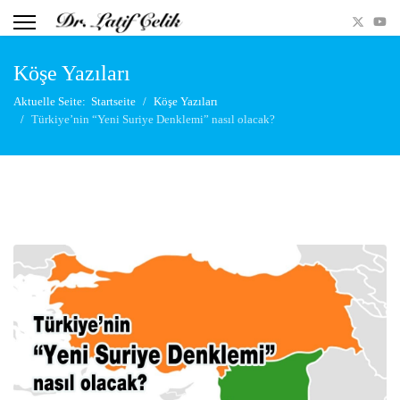
Köşe Yazıları
Aktuelle Seite:
Startseite
Köşe Yazıları
Türkiye’nin “Yeni Suriye Denklemi” nasıl olacak?