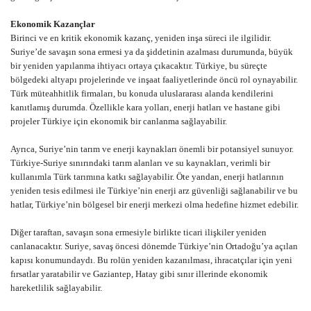
Ekonomik Kazançlar
Birinci ve en kritik ekonomik kazanç, yeniden inşa süreci ile ilgilidir.
Suriye’de savaşın sona ermesi ya da şiddetinin azalması durumunda, büyük
bir yeniden yapılanma ihtiyacı ortaya çıkacaktır. Türkiye, bu süreçte
bölgedeki altyapı projelerinde ve inşaat faaliyetlerinde öncü rol oynayabilir.
Türk müteahhitlik firmaları, bu konuda uluslararası alanda kendilerini
kanıtlamış durumda. Özellikle kara yolları, enerji hatları ve hastane gibi
projeler Türkiye için ekonomik bir canlanma sağlayabilir.
Ayrıca, Suriye’nin tarım ve enerji kaynakları önemli bir potansiyel sunuyor.
Türkiye-Suriye sınırındaki tarım alanları ve su kaynakları, verimli bir
kullanımla Türk tarımına katkı sağlayabilir. Öte yandan, enerji hatlarının
yeniden tesis edilmesi ile Türkiye’nin enerji arz güvenliği sağlanabilir ve bu
hatlar, Türkiye’nin bölgesel bir enerji merkezi olma hedefine hizmet edebilir.
Diğer taraftan, savaşın sona ermesiyle birlikte ticari ilişkiler yeniden
canlanacaktır. Suriye, savaş öncesi dönemde Türkiye’nin Ortadoğu’ya açılan
kapısı konumundaydı. Bu rolün yeniden kazanılması, ihracatçılar için yeni
fırsatlar yaratabilir ve Gaziantep, Hatay gibi sınır illerinde ekonomik
hareketlilik sağlayabilir.