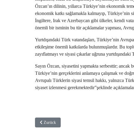
Özcan’ın dilinin, yıllarca Türkiye’nin ekonomik temel
ekonomik katkı sağlamakla kalmayıp, Türkiye’nin siy
İngiltere, Irak ve Azerbaycan gibi ülkeler, kendi vat
önemli bir isminin bu tür açıklamalar yapması, Avrup
Yurtdışındaki Türk vatandaşları, Türkiye’nin Avrupa
etkileşime önemli katkılarda bulunmuşlardır. Bu topl
zayıflatmayı ve siyasi çıkarlar uğruna yurtdışındaki 
Sayın Özcan, siyasetini yapmakta serbesttir; ancak bu
Türkiye’nin gerçeklerini anlamaya çalışmak ve doğru 
Avrupalı Türklerin siyasi temsil hakkı, yalnızca Tür
siyaset izlenmesi gerekmektedir”şeklinde açıklamal
Vorheriger Beitrag: Almanya IKG Enstitüsü Başkanı Dr.
Zurück