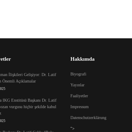
etler
Hakkımda
Biyografi
an İlişkileri Gelişiyor: Dr. Latif
en Önemli Açıklamalar
Yayınlar
2025
Faaliyetler
 IKG Enstitüsü Başkanı Dr. Latif
Lozan vurgusu hiçbir şekilde kabul
Impressum
z
Datenschutzerklärung
2025
">