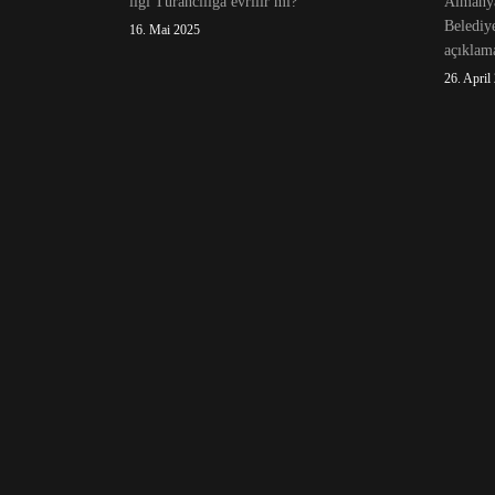
ilgi Turancılığa evrilir mi?
Almanya
Belediy
16. Mai 2025
açıklama
26. April