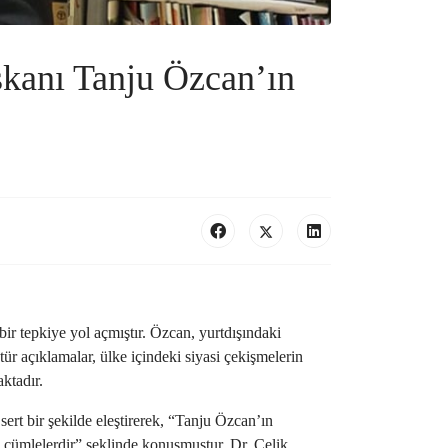
şkanı Tanju Özcan’ın
r tepkiye yol açmıştır. Özcan, yurtdışındaki
tür açıklamalar, ülke içindeki siyasi çekişmelerin
ktadır.
ert bir şekilde eleştirerek, “Tanju Özcan’ın
ı cümlelerdir” şeklinde konuşmuştur. Dr. Çelik,