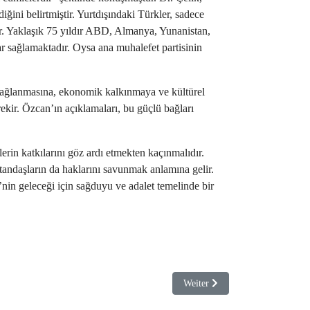
ğini belirtmiştir. Yurtdışındaki Türkler, sadece
ir. Yaklaşık 75 yıldır ABD, Almanya, Yunanistan,
lar sağlamaktadır. Oysa ana muhalefet partisinin
 sağlanmasına, ekonomik kalkınmaya ve kültürel
ekir. Özcan’ın açıklamaları, bu güçlü bağları
erin katkılarını göz ardı etmekten kaçınmalıdır.
atandaşların da haklarını savunmak anlamına gelir.
nin geleceği için sağduyu ve adalet temelinde bir
Nächster Beitrag: Dr. Latif Çel
Weiter