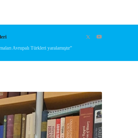
eri
ları Avrupalı Türkleri yaralamıştır”