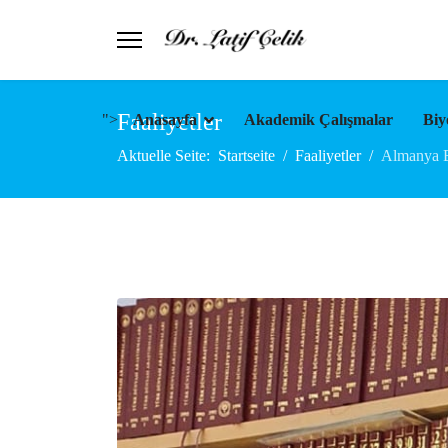
Faaliyetler
">
Anasayfa
Akademik Çalışmalar
Biy
Aktuelle Seite:
Startseite
Faaliyetler
Almanya Ba