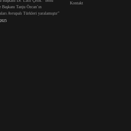
 Başkanı Dr. Latif Çelik: “Bolu
Kontakt
e Başkanı Tanju Özcan’ın
ları Avrupalı Türkleri yaralamıştır”
 2025