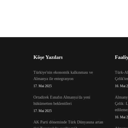
Köşe Yazıları
Faaliy
Türkiye'nin ekonomik kalkınması ve
Türk-Alm
Almanya ile entegrasyon
Çelik't
17. Mai 2025
16. Mai 
Ortadirek Esnafın Almanya'da yeni
Almanya
hükümetten beklentileri
Çelik: 
edileme
17. Mai 2025
16. Mai 
AK Parti döneminde Türk Dünyasına artan