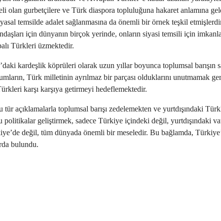
i olan gurbetçilere ve Türk diaspora topluluğuna hakaret anlamına geldi
asal temsilde adalet sağlanmasına da önemli bir örnek teşkil etmişlerd
andaşları için dünyanın birçok yerinde, onların siyasi temsili için imkan
alı Türkleri üzmektedir.
’daki kardeşlik köprüleri olarak uzun yıllar boyunca toplumsal barışın
umların, Türk milletinin ayrılmaz bir parçası olduklarını unutmamak ger
Türkleri karşı karşıya getirmeyi hedeflemektedir.
 tür açıklamalarla toplumsal barışı zedelemekten ve yurtdışındaki Türkl
politikalar geliştirmek, sadece Türkiye içindeki değil, yurtdışındaki v
kiye’de değil, tüm dünyada önemli bir meseledir. Bu bağlamda, Türkiye’
arda bulundu.
 Latif Çelik: Lozan vurgusu hiçbir şekilde kabul edilemez