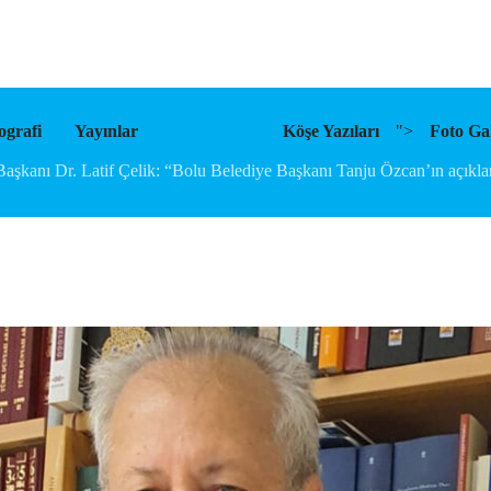
ografi
Yayınlar
Faaliyetler
Köşe Yazıları
">
Foto Gal
şkanı Dr. Latif Çelik: “Bolu Belediye Başkanı Tanju Özcan’ın açıklama