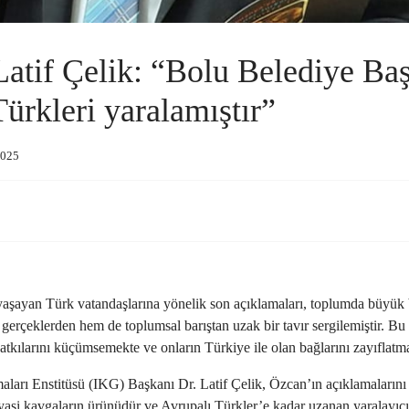
atif Çelik: “Bolu Belediye Ba
ürkleri yaralamıştır”
 2025
şayan Türk vatandaşlarına yönelik son açıklamaları, toplumda büyük bi
 gerçeklerden hem de toplumsal barıştan uzak bir tavır sergilemiştir. Bu 
atkılarını küçümsemekte ve onların Türkiye ile olan bağlarını zayıflatma
arı Enstitüsü (IKG) Başkanı Dr. Latif Çelik, Özcan’ın açıklamalarını s
 siyasi kavgaların ürünüdür ve Avrupalı Türkler’e kadar uzanan yaralayıc