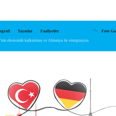
ografi
Yayınlar
Faaliyetler
Köşe Yazıları
">
Foto Gal
'nin ekonomik kalkınması ve Almanya ile entegrasyon