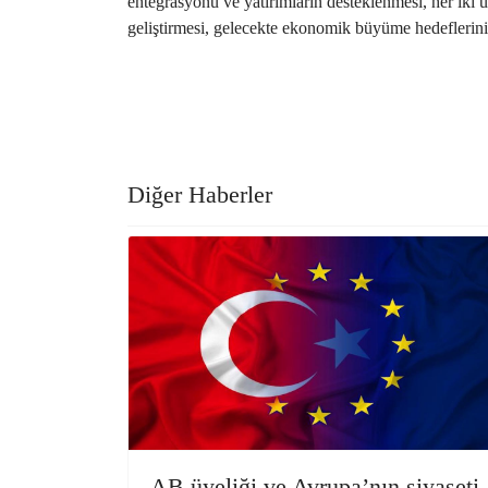
entegrasyonu ve yatırımların desteklenmesi, her iki ül
geliştirmesi, gelecekte ekonomik büyüme hedeflerinin
Diğer Haberler
AB üyeliği ve Avrupa’nın siyaseti