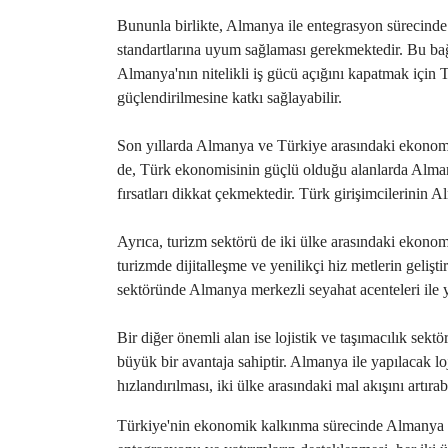
Bununla birlikte, Almanya ile entegrasyon sürecinde 
standartlarına uyum sağlaması gerekmektedir. Bu bağl
Almanya'nın nitelikli iş gücü açığını kapatmak için Tü
güçlendirilmesine katkı sağlayabilir.
Son yıllarda Almanya ve Türkiye arasındaki ekonomik 
de, Türk ekonomisinin güçlü olduğu alanlarda Alman yat
fırsatları dikkat çekmektedir. Türk girişimcilerinin A
Ayrıca, turizm sektörü de iki ülke arasındaki ekonom
turizmde dijitalleşme ve yenilikçi hiz metlerin geliş
sektöründe Almanya merkezli seyahat acenteleri ile yapı
Bir diğer önemli alan ise lojistik ve taşımacılık sek
büyük bir avantaja sahiptir. Almanya ile yapılacak loj
hızlandırılması, iki ülke arasındaki mal akışını artırabi
Türkiye'nin ekonomik kalkınma sürecinde Almanya ile