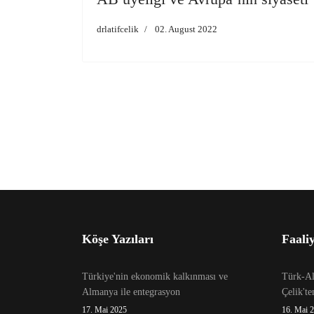
drlatifcelik
02. August 2022
Köşe Yazıları
Faaliy
Türkiye'nin ekonomik kalkınması ve
Türk-Alm
Almanya ile entegrasyon
Çelik't
17. Mai 2025
16. Mai 