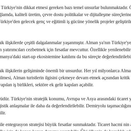
Türkiye'nin dikkat etmesi gereken bazı temel unsurlar bulunmaktadır. Ö
amda, kaliteli üretim, çevre dostu politikalar ve dijitalleşme süreçle
rkiye'den gelecek genç ve eğitimli iş gücüne yönelik projeler geliştirilm
ilişkilerde çeşitli dalgalanmalar yaşanmıştır. Alman ya'nın Türkiye'ye 
ırımcıları cezbetmek için fırsatlar mevcuttur. Özellikle yenilenebilir en
lmanya'daki start-up ekosistemine katılımı da bu süreçte değerlendirilebil
ik ilişkilerin gelişiminde önemli bir unsurdur. Her yıl milyonlarca Alma
tirilmesi, Alman turistlerin ilgisini çekmeye devam etmek açısından kriti
lan iş birlikleri, sektöre ek gelir kapıları açabilir.
törüdür. Türkiye'nin stratejik konumu, Avrupa ve Asya arasındaki ticaret 
istik anlaşmalar ile daha da değerlendirilebilir. Demiryolu taşımacılığın
lir.
 entegrasyon stratejisi büyük fırsatlar sunmaktadır. Ticaret hacmi nin 