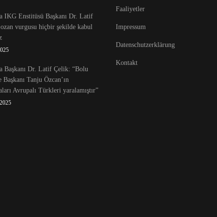
Faaliyetler
 IKG Enstitüsü Başkanı Dr. Latif
Lozan vurgusu hiçbir şekilde kabul
Impressum
z
Datenschutzerklärung
2025
Kontakt
 Başkanı Dr. Latif Çelik: “Bolu
e Başkanı Tanju Özcan’ın
ları Avrupalı Türkleri yaralamıştır”
 2025