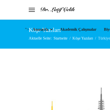
Köşe Yazıları
">
Anasayfa
Akademik Çalışmalar
Biy
Aktuelle Seite:
Startseite
Köşe Yazıları
Türkiye