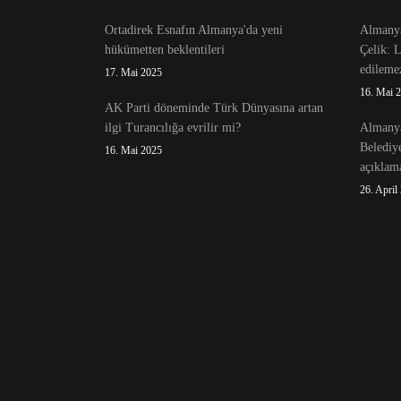
Ortadirek Esnafın Almanya'da yeni
Almanya
hükümetten beklentileri
Çelik: 
edileme
17. Mai 2025
16. Mai 
AK Parti döneminde Türk Dünyasına artan
ilgi Turancılığa evrilir mi?
Almanya
Belediy
16. Mai 2025
açıklama
26. April