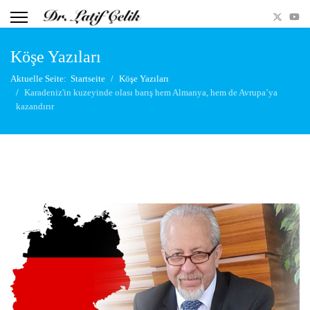
Köşe Yazıları
Aktuelle Seite:
Startseite
Köşe Yazıları
Karadeniz'in kuzeyinde olası barış hem Almanya, hem de Avrupa’ya
kazandırır