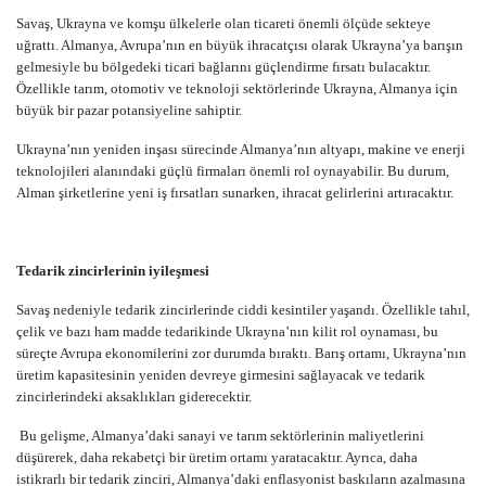
Savaş, Ukrayna ve komşu ülkelerle olan ticareti önemli ölçüde sekteye
uğrattı. Almanya, Avrupa’nın en büyük ihracatçısı olarak Ukrayna’ya barışın
gelmesiyle bu bölgedeki ticari bağlarını güçlendirme fırsatı bulacaktır.
Özellikle tarım, otomotiv ve teknoloji sektörlerinde Ukrayna, Almanya için
büyük bir pazar potansiyeline sahiptir.
Ukrayna’nın yeniden inşası sürecinde Almanya’nın altyapı, makine ve enerji
teknolojileri alanındaki güçlü firmaları önemli rol oynayabilir. Bu durum,
Alman şirketlerine yeni iş fırsatları sunarken, ihracat gelirlerini artıracaktır.
Tedarik zincirlerinin iyileşmesi
Savaş nedeniyle tedarik zincirlerinde ciddi kesintiler yaşandı. Özellikle tahıl,
çelik ve bazı ham madde tedarikinde Ukrayna’nın kilit rol oynaması, bu
süreçte Avrupa ekonomilerini zor durumda bıraktı. Barış ortamı, Ukrayna’nın
üretim kapasitesinin yeniden devreye girmesini sağlayacak ve tedarik
zincirlerindeki aksaklıkları giderecektir.
Bu gelişme, Almanya’daki sanayi ve tarım sektörlerinin maliyetlerini
düşürerek, daha rekabetçi bir üretim ortamı yaratacaktır. Ayrıca, daha
istikrarlı bir tedarik zinciri, Almanya’daki enflasyonist baskıların azalmasına