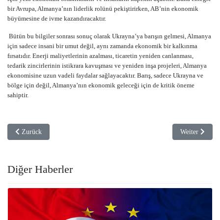
bir Avrupa, Almanya’nın liderlik rolünü pekiştirirken, AB’nin ekonomik
büyümesine de ivme kazandıracaktır.
Bütün bu bilgiler sonrası sonuç olarak Ukrayna’ya barışın gelmesi, Almanya
için sadece insani bir umut değil, aynı zamanda ekonomik bir kalkınma
fırsatıdır. Enerji maliyetlerinin azalması, ticaretin yeniden canlanması,
tedarik zincirlerinin istikrara kavuşması ve yeniden inşa projeleri, Almanya
ekonomisine uzun vadeli faydalar sağlayacaktır. Barış, sadece Ukrayna ve
bölge için değil, Almanya’nın ekonomik geleceği için de kritik öneme
sahiptir.
Vorheriger Beitrag: Türkiye’nin “Yeni Suriye Denklemi” nasıl olacak?
Nächster Beit
Zurück
Weiter
Diğer Haberler