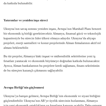
da katkıda bulunabilir.
Yatırımlar ve yeniden inşa süreci
Ukrayna’nın savaş sonrası yeniden inşası, Avrupa’nın Marshall Planı benzeri
bir ekonomik iş birliği gerektirecektir. Almanya, finansal gücü ve teknolojik
kapasitesiyle bu sürecin lider ülkesi olmaya adaydır. Ukrayna’da altyapı
projeleri, enerji santralleri ve konut projelerinde Alman firmalarının aktif rol
alması beklenebilir.
Bu tür projeler, Almanya’daki inşaat ve mühendislik sektörlerine yeni iş
fırsatları yaratacak ve ekonomik büyümeye doğrudan katkıda bulunacaktır.
Ayrıca, Alman bankalarının bu projelere kredi sağlaması, finans sektörünün
de bu süreçten kazançlı çıkmasını sağlayabilir.
Avrupa Birliği’nin güçlenmesi
Ukrayna’ya barışın gelmesi, Avrupa Birliği’nin ekonomik ve siyasi birliğini
güçlendirebilir. Ukrayna’nın AB’ye üyelik sürecinin hızlanması, Almanya
için yeni ekonomik ortaklıkların ve fırsatların kapısını açabilir. Daha entegre