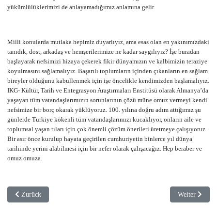
yükümlülüklerimizi de anlayamadığımız anlamına gelir.
Milli konularda mutlaka hepimiz duyarlıyız, ama esas olan en yakınımızdaki
tanıdık, dost, arkadaş ve hemşerilerimize ne kadar saygılıyız? İşe buradan
başlayarak nefsimizi hizaya çekerek fikir dünyamızın ve kalbimizin teraziye
koyulmasını sağlamalıyız. Başarılı toplumların içinden çıkanların en sağlam
bireyler olduğunu kabullenmek için işe öncelikle kendimizden başlamalıyız.
IKG- Kültür, Tarih ve Entegrasyon Araştırmaları Enstitüsü olarak Almanya’da
yaşayan tüm vatandaşlarımızın sorunlarının çözü müne omuz vermeyi kendi
nefsimize bir borç okarak yüklüyoruz. 100. yılına doğru adım attığımız şu
günlerde Türkiye kökenli tüm vatandaşlarımızı kucaklıyor, onların aile ve
toplumsal yaşan tıları için çok önemli çözüm önerileri üretmeye çalışıyoruz.
Bir asır önce kurulup hayata geçirilen cumhuriyetin binlerce yıl dünya
tarihinde yerini alabilmesi için bir nefer olarak çalışacağız. Hep beraber ve
omuz omuza.
Vorheriger Beitrag: Aslanlar kendi tarihini yazmaz ise, avcı hikayelerine 
Nächster Beitr
Zurück
Weiter