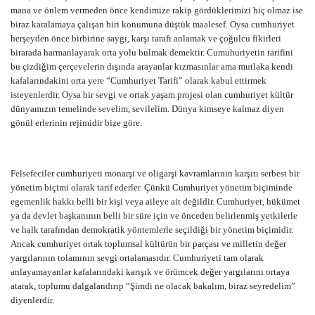
mana ve önlem vermeden önce kendimize rakip gördüklerimizi hiç olmaz ise
biraz karalamaya çalışan biri konumuna düştük maalesef. Oysa cumhuriyet
herşeyden önce birbirine saygı, karşı tarafı anlamak ve çoğulcu fikirleri
birarada harmanlayarak orta yolu bulmak demektir. Cumuhuriyetin tarifini
bu çizdiğim çerçevelerin dışında arayanlar kızmasınlar ama mutlaka kendi
kafalarındakini orta yere “Cumhuriyet Tarifi” olarak kabul ettirmek
isteyenlerdir. Oysa bir sevgi ve ortak yaşam projesi olan cumhuriyet kültür
dünyamızın temelinde sevelim, sevilelim. Dünya kimseye kalmaz diyen
gönül erlerinin rejimidir bize göre.
Felsefeciler cumhuriyeti monarşi ve oligarşi kavramlarının karşıtı serbest bir
yönetim biçimi olarak tarif ederler. Çünkü Cumhuriyet yönetim biçiminde
egemenlik hakkı belli bir kişi veya aileye ait değildir. Cumhuriyet, hükümet
ya da devlet başkanının belli bir süre için ve önceden belirlenmiş yetkilerle
ve halk tarafından demokratik yöntemlerle seçildiği bir yönetim biçimidir.
Ancak cumhuriyet ortak toplumsal kültürün bir parçası ve milletin değer
yargılarının tolamının sevgi ortalamasıdır. Cumhuriyeti tam olarak
anlayamayanlar kafalarındaki karışık ve örümcek değer yargılarını ortaya
atarak, toplumu dalgalandırıp “Şimdi ne olacak bakalım, biraz seyredelim”
diyenlerdir.