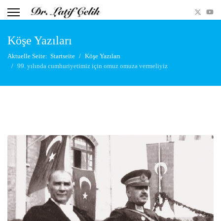
Köşe Yazıları
Aktuelle Seite:
Startseite
Köşe Yazıları
99. yılında cumhuriyetimiz için omuz omuza vermeliyiz