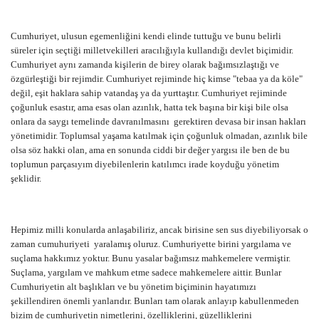
Cumhuriyet, ulusun egemenliğini kendi elinde tuttuğu ve bunu belirli
süreler için seçtiği milletvekilleri aracılığıyla kullandığı devlet biçimidir.
Cumhuriyet aynı zamanda kişilerin de birey olarak bağımsızlaştığı ve
özgürleştiği bir rejimdir. Cumhuriyet rejiminde hiç kimse "tebaa ya da köle"
değil, eşit haklara sahip vatandaş ya da yurttaştır. Cumhuriyet rejiminde
çoğunluk esastır, ama esas olan azınlık, hatta tek başına bir kişi bile olsa
onlara da saygı temelinde davranılmasını gerektiren devasa bir insan hakları
yönetimidir. Toplumsal yaşama katılmak için çoğunluk olmadan, azınlık bile
olsa söz hakki olan, ama en sonunda ciddi bir değer yargısı ile ben de bu
toplumun parçasıyım diyebilenlerin katılımcı irade koyduğu yönetim
şeklidir.
Hepimiz milli konularda anlaşabiliriz, ancak birisine sen sus diyebiliyorsak o
zaman cumuhuriyeti yaralamış oluruz. Cumhuriyette birini yargılama ve
suçlama hakkımız yoktur. Bunu yasalar bağımsız mahkemelere vermiştir.
Suçlama, yargılam ve mahkum etme sadece mahkemelere aittir. Bunlar
Cumhuriyetin alt başlıkları ve bu yönetim biçiminin hayatımızı
şekillendiren önemli yanlarıdır. Bunları tam olarak anlayıp kabullenmeden
bizim de cumhuriyetin nimetlerini, özelliklerini, güzelliklerini