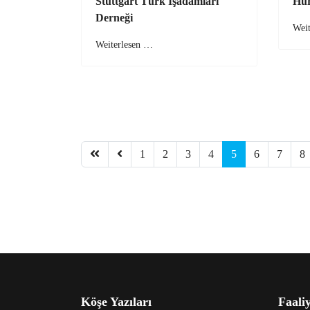
Stuttgart Türk İşadamları
Hür
Derneği
Wei
Weiterlesen …
1
2
3
4
5
6
7
8
Köşe Yazıları
Faaliy