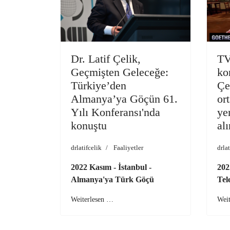
Dr. Latif Çelik,
TV
Geçmişten Geleceğe:
ko
Türkiye’den
Çe
Almanya’ya Göçün 61.
ort
Yılı Konferansı'nda
ye
konuştu
al
drlatifcelik
Faaliyetler
drlat
2022 Kasım - İstanbul -
202
Almanya'ya Türk Göçü
Tel
Weiterlesen …
Wei