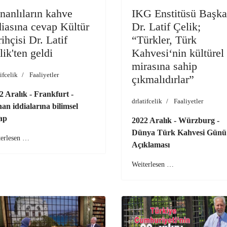
nanlıların kahve
IKG Enstitüsü Başka
diasına cevap Kültür
Dr. Latif Çelik;
ihçisi Dr. Latif
“Türkler, Türk
lik'ten geldi
Kahvesi‘nin kültürel
mirasına sahip
ifcelik
Faaliyetler
çıkmalıdırlar”
2 Aralık - Frankfurt -
drlatifcelik
Faaliyetler
an iddialarına bilimsel
ap
2022 Aralık - Würzburg -
Dünya Türk Kahvesi Günü
terlesen …
Açıklaması
Weiterlesen …