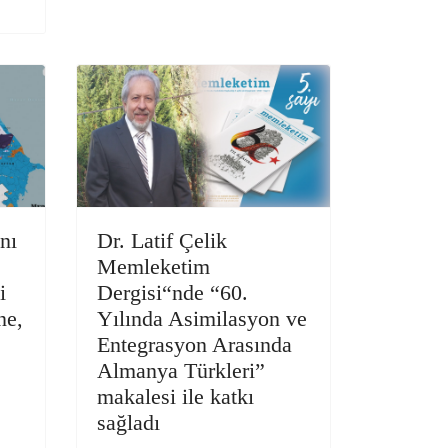
nı
Dr. Latif Çelik
Memleketim
i
Dergisi“nde “60.
ne,
Yılında Asimilasyon ve
Entegrasyon Arasında
Almanya Türkleri”
makalesi ile katkı
sağladı