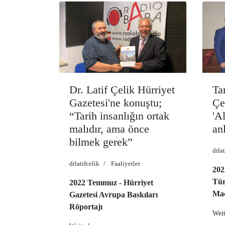
Ta
Dr. Latif Çelik Hürriyet
Çe
Gazetesi'ne konuştu;
'A
“Tarih insanlığın ortak
anl
malıdır, ama önce
bilmek gerek”
drlat
drlatifcelik
Faaliyetler
202
Tür
2022 Temmuz - Hürriyet
Mac
Gazetesi Avrupa Baskıları
Röportajı
Wei