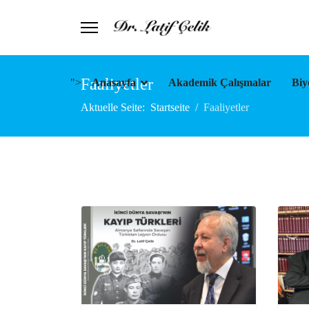
Faaliyetler
">
Anasayfa
Akademik Çalışmalar
Biy
Aktuelle Seite:
Startseite
Faaliyetler