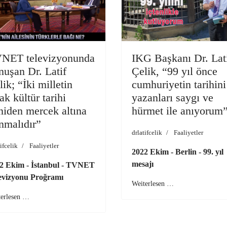
NET televizyonunda
IKG Başkanı Dr. Lat
nuşan Dr. Latif
Çelik, “99 yıl önce
lik; “İki milletin
cumhuriyetin tarihini
ak kültür tarihi
yazanları saygı ve
niden mercek altına
hürmet ile anıyorum
ınmalıdır”
drlatifcelik
Faaliyetler
ifcelik
Faaliyetler
2022 Ekim - Berlin - 99. yıl
mesajı
2 Ekim - İstanbul - TVNET
evizyonu Proğramı
Weiterlesen …
terlesen …