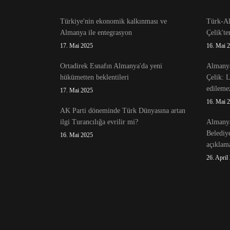
Türkiye'nin ekonomik kalkınması ve
Türk-Alm
Almanya ile entegrasyon
Çelik't
17. Mai 2025
16. Mai 
Ortadirek Esnafın Almanya'da yeni
Almanya
hükümetten beklentileri
Çelik: 
edileme
17. Mai 2025
16. Mai 
AK Parti döneminde Türk Dünyasına artan
ilgi Turancılığa evrilir mi?
Almanya
Belediy
16. Mai 2025
açıklama
26. April