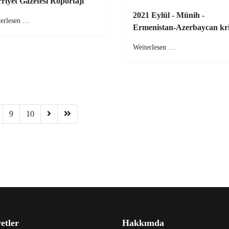
riyet Gazetesi Röportajı
2021 Eylül - Münih -
terlesen …
Ermenistan-Azerbaycan kri
Weiterlesen …
9
10
etler
Hakkımda