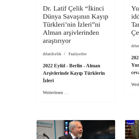
Dr. Latif Çelik “İkinci
Yu
Dünya Savaşının Kayıp
id
Türkleri’nin İzleri”ni
Tar
Alman arşivlerinden
Çe
araştırıyor
drlat
drlatifcelik
Faaliyetler
202
Yun
2022 Eylül - Berlin - Alman
cev
Arşivlerinde Kayıp Türklerin
İzleri
Wei
Weiterlesen …