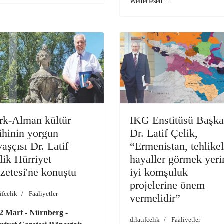
Weiterlesen …
rk-Alman kültür
IKG Enstitüsü Başka
rihinin yorgun
Dr. Latif Çelik,
vaşçısı Dr. Latif
“Ermenistan, tehlikel
lik Hürriyet
hayaller görmek yeri
zetesi'ne konuştu
iyi komşuluk
projelerine önem
ifcelik
Faaliyetler
vermelidir”
2 Mart - Nürnberg -
drlatifcelik
Faaliyetler