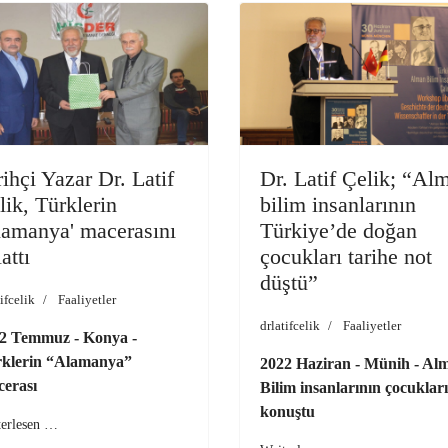
rihçi Yazar Dr. Latif
Dr. Latif Çelik; “Al
lik, Türklerin
bilim insanlarının
lamanya' macerasını
Türkiye’de doğan
attı
çocukları tarihe not
düştü”
ifcelik
Faaliyetler
drlatifcelik
Faaliyetler
2 Temmuz - Konya -
klerin “Alamanya”
2022 Haziran - Münih - Al
erası
Bilim insanlarının çocukları
konuştu
terlesen …