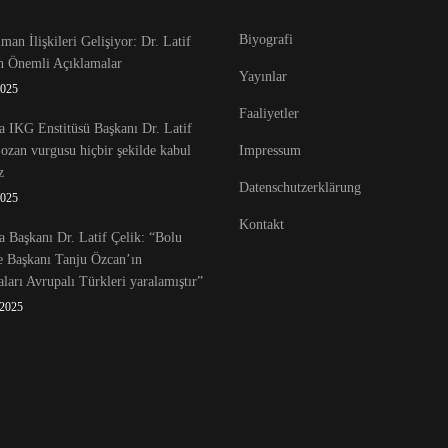
Biyografi
an İlişkileri Gelişiyor: Dr. Latif
en Önemli Açıklamalar
Yayınlar
2025
Faaliyetler
 IKG Enstitüsü Başkanı Dr. Latif
Lozan vurgusu hiçbir şekilde kabul
Impressum
z
Datenschutzerklärung
2025
Kontakt
 Başkanı Dr. Latif Çelik: “Bolu
e Başkanı Tanju Özcan’ın
ları Avrupalı Türkleri yaralamıştır”
 2025