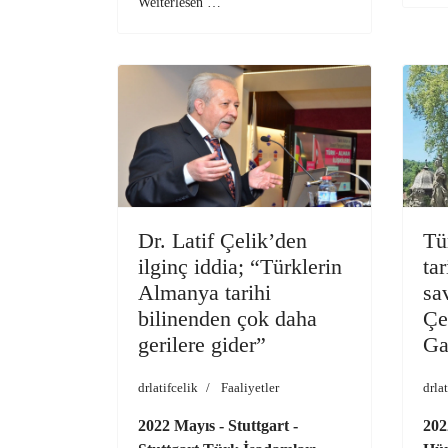
Weiterlesen …
Dr. Latif Çelik’den
Tü
ilginç iddia; “Türklerin
ta
Almanya tarihi
sa
bilinenden çok daha
Çe
gerilere gider”
Ga
drlatifcelik
Faaliyetler
drlat
2022 Mayıs - Stuttgart -
202