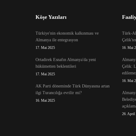
Köşe Yazıları
Faaliy
Türkiye'nin ekonomik kalkınması ve
Türk-Alm
Almanya ile entegrasyon
Çelik't
17. Mai 2025
16. Mai 
Ortadirek Esnafın Almanya'da yeni
Almanya
hükümetten beklentileri
Çelik: 
edileme
17. Mai 2025
16. Mai 
AK Parti döneminde Türk Dünyasına artan
ilgi Turancılığa evrilir mi?
Almanya
Belediy
16. Mai 2025
açıklama
26. April