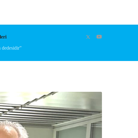
eri
 dedesidir”