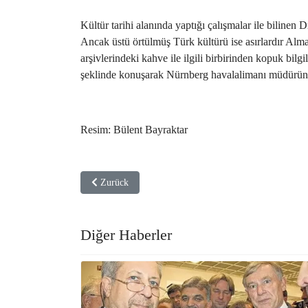
Kültür tarihi alanında yaptığı çalışmalar ile bilinen D
Ancak üstü örtülmüş Türk kültürü ise asırlardır Alma
arşivlerindeki kahve ile ilgili birbirinden kopuk bil
şeklinde konuşarak Nürnberg havalalimanı müdürüne 
Resim: Bülent Bayraktar
Vorheriger Beitrag: IKG Enstitüsü Başkanı Dr. Latif Çel
Zurück
Diğer Haberler