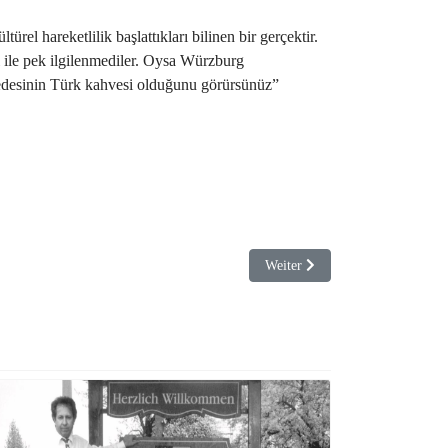
ürel hareketlilik başlattıkları bilinen bir gerçektir.
i ile pek ilgilenmediler. Oysa Würzburg
un dedesinin Türk kahvesi olduğunu görürsünüz”
Nächster Beitrag: Dr. Latif Çe
Weiter