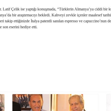
r. Latif Çelik ise yaptığı konuşmada, “Türklerin Almanya’ya ciddi bir kült
nya’da bir araştırmacıyı bekledi. Kahveyi zevkle içenler maalesef tarih
gileri takip ettiğinizde İtalya patentli sanılan espresso ve capuccino’n
son eserini hediye etti.
ik; “Türkler, Türk Kahvesi‘nin kültürel mirasına sahip çıkmalıdırlar”