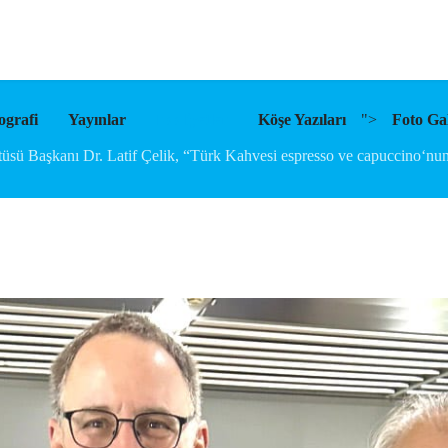
ografi
Yayınlar
Faaliyetler
Köşe Yazıları
">
Foto Gal
üsü Başkanı Dr. Latif Çelik, “Türk Kahvesi espresso ve capuccino‘nun