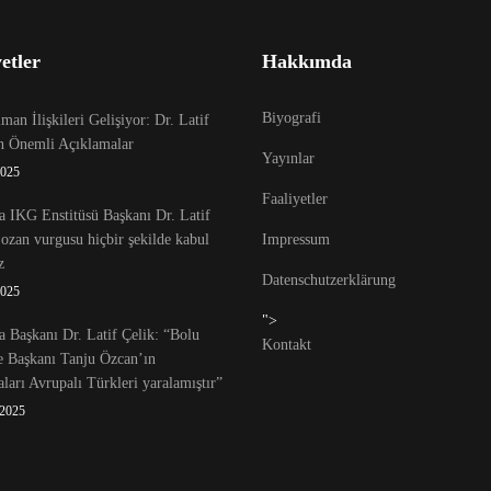
etler
Hakkımda
Biyografi
an İlişkileri Gelişiyor: Dr. Latif
en Önemli Açıklamalar
Yayınlar
2025
Faaliyetler
 IKG Enstitüsü Başkanı Dr. Latif
Lozan vurgusu hiçbir şekilde kabul
Impressum
z
Datenschutzerklärung
2025
">
 Başkanı Dr. Latif Çelik: “Bolu
Kontakt
e Başkanı Tanju Özcan’ın
ları Avrupalı Türkleri yaralamıştır”
 2025