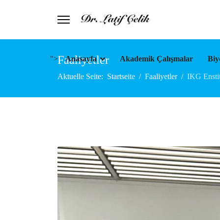
Faaliyetler
">
Anasayfa
Akademik Çalışmalar
Biy
Aktuelle Seite:
Startseite
Faaliyetler
IKG Enstit