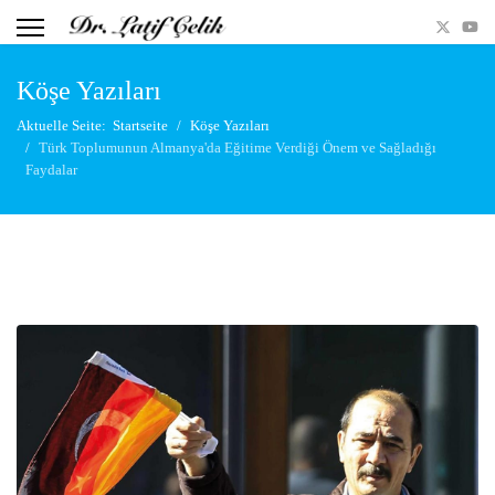
Köşe Yazıları
Aktuelle Seite:
Startseite
Köşe Yazıları
Türk Toplumunun Almanya'da Eğitime Verdiği Önem ve Sağladığı
Faydalar