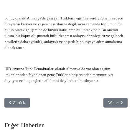
Sonuç olarak, Almanya'da yaşayan Türklerin eğitime verdiği önem, sadece
bireylerin kariyer ve yaşam başarılarına değil, aynı zamanda toplumun bir
bütün olarak gelişimine de büyük katkılarda bulunmaktadır. Bu önemli
tutum, bir köprü oluşturarak kültürler arası anlayışı derinleştirir ve gelecek
nesillerin daha aydınlık, anlayışlı ve başarılı bir dünyaya adım atmalarına
olanak tanır.
UID- Avrupa Türk Demokratlar olarak Almanya’da var olan eğitim
imkanlarından faydalanan genç Türklerin başarısından memnuni yet
duyuyor ve bu gençlerin ailelerini de yürekten kurtluyoruz.
Vorheriger Beitrag: Almanya Ekonomisi 2024'te Güçlü Performans Göste
Nächster Beitr
Zurück
Weiter
Diğer Haberler