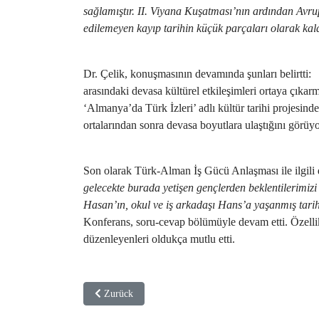
sağlamıştır. II. Viyana Kuşatması’nın ardından Avrup
edilemeyen kayıp tarihin küçük parçaları olarak kald
Dr. Çelik, konuşmasının devamında şunları belirtti: “
arasındaki devasa kültürel etkileşimleri ortaya çıka
‘Almanya’da Türk İzleri’ adlı kültür tarihi projesinde 
ortalarından sonra devasa boyutlara ulaştığını görüy
Son olarak Türk-Alman İş Gücü Anlaşması ile ilgili 
gelecekte burada yetişen gençlerden beklentilerimizi
Hasan’ın, okul ve iş arkadaşı Hans’a yaşanmış tarihi
Konferans, soru-cevap bölümüyle devam etti. Özellikl
düzenleyenleri oldukça mutlu etti.
Vorheriger Beitrag: Dr. Latif Çelik TRT Türk'te Konuş
Zurück