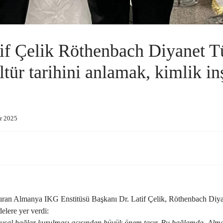
atif Çelik Röthenbach Diyanet 
tür tarihini anlamak, kimlik in
ar 2025
araştıran Almanya IKG Enstitüsü Başkanı Dr. Latif Çelik, Röthenbach Di
elere yer verdi:
duygusal bağlar kurulması açısından büyük önem taşır. Bu bağlamda, Alma