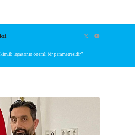
eri
kimlik inşaasının önemli bir parametresidir”