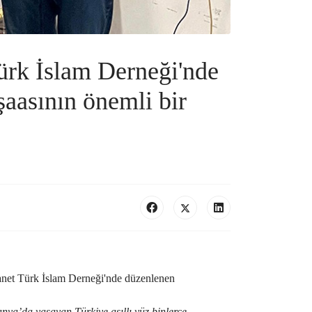
Türk İslam Derneği'nde
şaasının önemli bir
yanet Türk İslam Derneği'nde düzenlenen
nya’da yaşayan Türkiye asıllı yüz binlerce