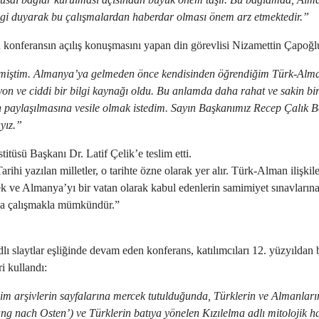
ilgi duyarak bu çalışmalardan haberdar olması önem arz etmektedir.”
n konferansın açılış konuşmasını yapan din görevlisi Nizamettin Çapoğl
emiştim. Almanya’ya gelmeden önce kendisinden öğrendiğim Türk-Alman 
on ve ciddi bir bilgi kaynağı oldu. Bu anlamda daha rahat ve sakin bi
 paylaşılmasına vesile olmak istedim. Sayın Başkanımız Recep Çalık Bey
ayız.”
üsü Başkanı Dr. Latif Çelik’e teslim etti.
rihi yazılan milletler, o tarihte özne olarak yer alır. Türk-Alman ilişki
ek ve Almanya’yı bir vatan olarak kabul edenlerin samimiyet sınavları
ya çalışmakla mümkündür.”
lı slaytlar eşliğinde devam eden konferans, katılımcıları 12. yüzyıldan 
eri kullandı:
dim arşivlerin sayfalarına mercek tutulduğunda, Türklerin ve Almanların
nach Osten’) ve Türklerin batıya yönelen Kızılelma adlı mitolojik haya