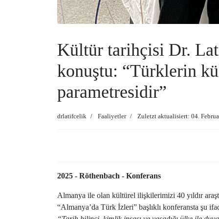
Kültür tarihçisi Dr. L
konuştu: “Türklerin kül
parametresidir”
drlatifcelik
Faaliyetler
Zuletzt aktualisiert: 04. Febru
2025 - Röthenbach - Konferans
Almanya ile olan kültürel ilişkilerimizi 40 yıldır 
“Almanya’da Türk İzleri” başlıklı konferansta şu ifad
“Tarih bilinci, kimlik inşası ve yaşadığı ülke ile 