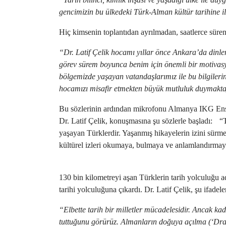
gencimizin bu ülkedeki Türk-Alman kültür tarihine 
Hiç kimsenin toplantıdan ayrılmadan, saatlerce süre
“Dr. Latif Çelik hocamı yıllar önce Ankara’da dinl
görev sürem boyunca benim için önemli bir motivasy
bölgemizde yaşayan vatandaşlarımız ile bu bilgilerin
hocamızı misafir etmekten büyük mutluluk duymakt
Bu sözlerinin ardından mikrofonu Almanya IKG Enstit
Dr. Latif Çelik, konuşmasına şu sözlerle başladı: “Ta
yaşayan Türklerdir. Yaşanmış hikayelerin izini sürm
kültürel izleri okumaya, bulmaya ve anlamlandırma
130 bin kilometreyi aşan Türklerin tarih yolculuğu ad
tarihi yolculuğuna çıkardı. Dr. Latif Çelik, şu ifadel
“Elbette tarih bir milletler mücadelesidir. Ancak ka
tuttuğunu görürüz. Almanların doğuya açılma (‘Drang 