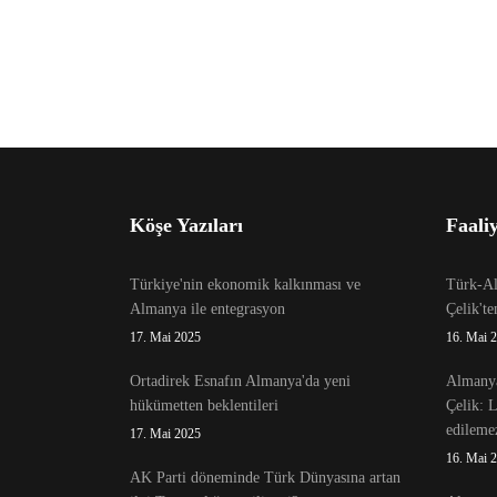
Köşe Yazıları
Faaliy
Türkiye'nin ekonomik kalkınması ve
Türk-Alm
Almanya ile entegrasyon
Çelik't
17. Mai 2025
16. Mai 
Ortadirek Esnafın Almanya'da yeni
Almanya
hükümetten beklentileri
Çelik: 
edileme
17. Mai 2025
16. Mai 
AK Parti döneminde Türk Dünyasına artan