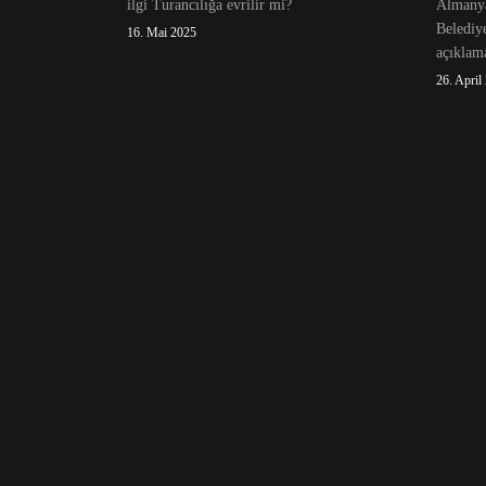
ilgi Turancılığa evrilir mi?
Almanya
Belediy
16. Mai 2025
açıklama
26. April