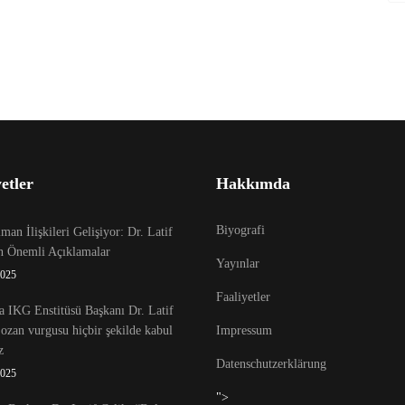
etler
Hakkımda
Biyografi
an İlişkileri Gelişiyor: Dr. Latif
en Önemli Açıklamalar
Yayınlar
2025
Faaliyetler
 IKG Enstitüsü Başkanı Dr. Latif
Lozan vurgusu hiçbir şekilde kabul
Impressum
z
Datenschutzerklärung
2025
">