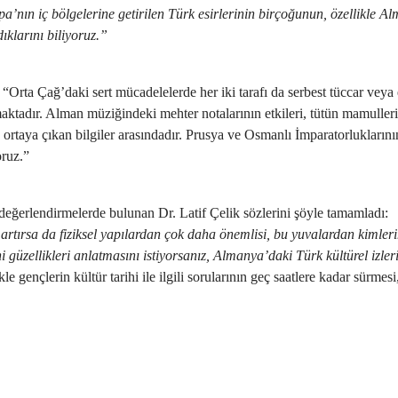
a’nın iç bölgelerine getirilen Türk esirlerinin birçoğunun, özellikle Al
ıklarını biliyoruz.”
Orta Çağ’daki sert mücadelelerde her iki tarafı da serbest tüccar veya e
rmaktadır. Alman müziğindeki mehter notalarının etkileri, tütün mamuller
ortaya çıkan bilgiler arasındadır. Prusya ve Osmanlı İmparatorluklarının a
oruz.”
değerlendirmelerde bulunan Dr. Latif Çelik sözlerini şöyle tamamladı:
 artırsa da fiziksel yapılardan çok daha önemlisi, bu yuvalardan kimleri
 güzellikleri anlatmasını istiyorsanız, Almanya’daki Türk kültürel izler
e gençlerin kültür tarihi ile ilgili sorularının geç saatlere kadar sür
tu: "Almanya’daki kültür tarihimizi daha çok öğrenmeliyiz"