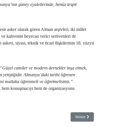
manya’nın güney eyaletlerinde, henüz tespit
sir asker olarak gören Alman arşivleri, iki millet
i ve kahvenin heyecan verici serüvenleri de
skeri, siyasi, teknik ve ticari ilişkilerinin 18. yüzyıl
“Güzel camiler ve modern dernekler inşa etmek,
n yetiştiğidir. Almanya’daki tarihi öğrenen
ini mutlaka öğrenmeli ve öğretmelisiniz.”
mesi, hem konuşmacıyı hem de organizasyonu
Nächster Beitrag: IKG Enstitüsü 
Weiter