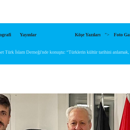
ografi
Yayınlar
Faaliyetler
Köşe Yazıları
">
Foto Gal
et Türk İslam Derneği'nde konuştu: “Türklerin kültür tarihini anlamak, 