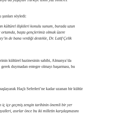
u şunları söyledi:
kültürel ilişkileri konulu sunum, burada uzun
r ortamda, başta gençlerimiz olmak üzere
’in de bana verdiği destekle, Dr. Latif Çelik
lerinin kültürel hazinesinin sahibi, Almanya’da
na gerek duymadan entegre olmayı başarması, bu
başlayarak Haçlı Seferleri’ne kadar uzanan bir kültür
 iç içe geçmiş zengin tarihinin önemli bir yer
lleri, asırlar önce bu iki milletin karşılaşmasını