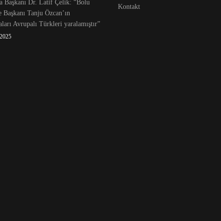
 Başkanı Dr. Latif Çelik: “Bolu
Kontakt
e Başkanı Tanju Özcan’ın
ları Avrupalı Türkleri yaralamıştır”
 2025