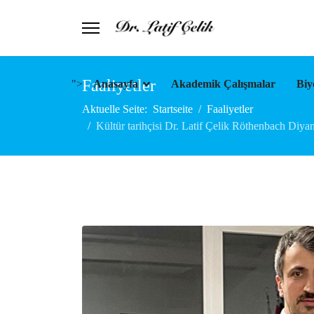
Faaliyetler
">
Anasayfa
Akademik Çalışmalar
Biy
Aktuelle Seite:
Startseite
Faaliyetler
Kültür tarihçisi Dr. Latif Çelik Röthenbach Diyan