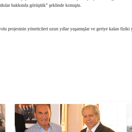
 katkılar hakkında görüştük” şeklinde konuştu.
u projesinin yöneticileri uzun yıllar yaşamışlar ve geriye kalan fizi
 Devletleri Birliği Dünya siyasetinde denge unsuru olacaktır”