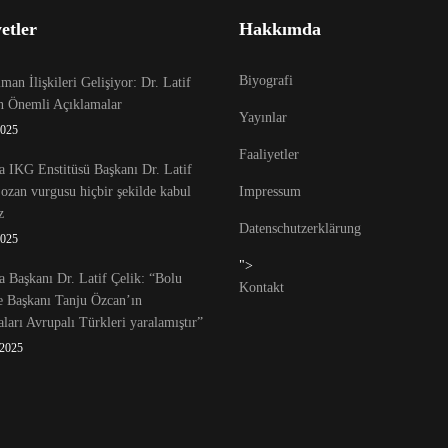
etler
Hakkımda
Biyografi
an İlişkileri Gelişiyor: Dr. Latif
en Önemli Açıklamalar
Yayınlar
2025
Faaliyetler
 IKG Enstitüsü Başkanı Dr. Latif
Lozan vurgusu hiçbir şekilde kabul
Impressum
z
Datenschutzerklärung
2025
">
 Başkanı Dr. Latif Çelik: “Bolu
Kontakt
e Başkanı Tanju Özcan’ın
ları Avrupalı Türkleri yaralamıştır”
 2025