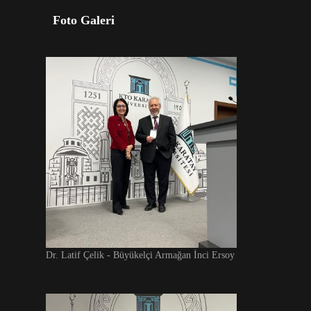
Foto Galeri
Dr. Latif Çelik - Büyükelçi Armağan İnci Ersoy