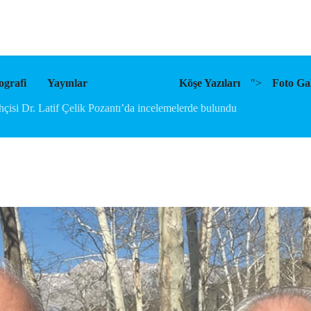
ografi
Yayınlar
Faaliyetler
Köşe Yazıları
">
Foto Gal
ihçisi Dr. Latif Çelik Pozantı’da incelemelerde bulundu