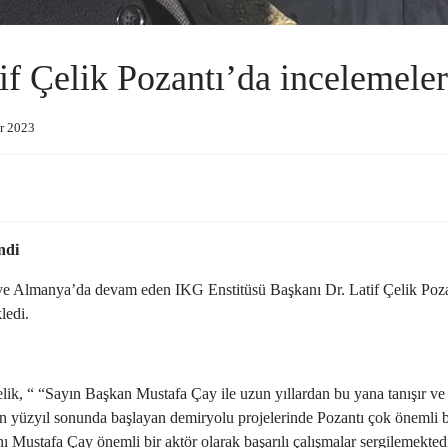
atif Çelik Pozantı’da incelemel
ar 2023
ndi
ve Almanya’da devam eden IKG Enstitüsü Başkanı Dr. Latif Çelik Pozant
ledi.
 Çelik, “ “Sayın Başkan Mustafa Çay ile uzun yıllardan bu yana tanışır ve
eçen yüzyıl sonunda başlayan demiryolu projelerinde Pozantı çok önemli b
ı Mustafa Çay önemli bir aktör olarak başarılı çalışmalar sergilemekted