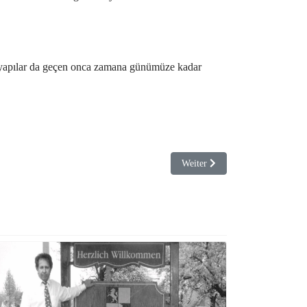
ki yapılar da geçen onca zamana günümüze kadar
Nächster Beitrag: TRT TÜRK Kan
Weiter