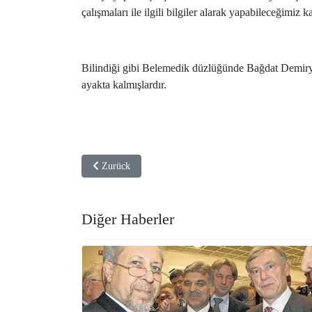
çalışmaları ile ilgili bilgiler alarak yapabileceğimiz
Bilindiği gibi Belemedik düzlüğünde Bağdat Demiryol
ayakta kalmışlardır.
Vorheriger Beitrag: IKG Başkanı Dr. Latif Çelik; “Türk
Zurück
Diğer Haberler