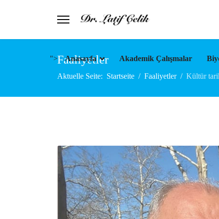
Faaliyetler
">
Anasayfa
Akademik Çalışmalar
Biy
Aktuelle Seite:
Startseite
Faaliyetler
Kültür tar