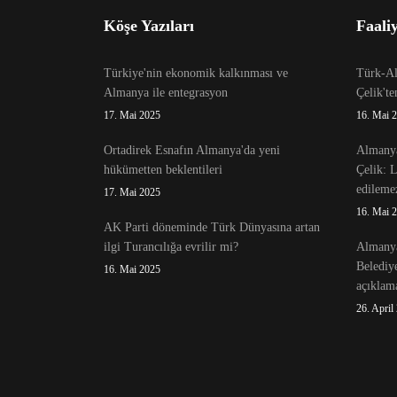
Köşe Yazıları
Faaliy
Türkiye'nin ekonomik kalkınması ve
Türk-Alm
Almanya ile entegrasyon
Çelik't
17. Mai 2025
16. Mai 
Ortadirek Esnafın Almanya'da yeni
Almanya
hükümetten beklentileri
Çelik: 
edileme
17. Mai 2025
16. Mai 
AK Parti döneminde Türk Dünyasına artan
ilgi Turancılığa evrilir mi?
Almanya
Belediy
16. Mai 2025
açıklama
26. April