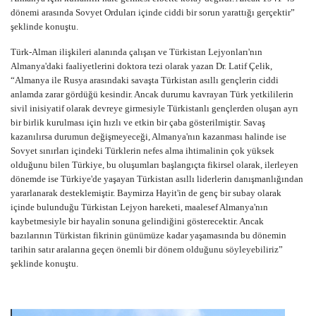
dönemi arasında Sovyet Orduları içinde ciddi bir sorun yarattığı gerçektir”
şeklinde konuştu.
Türk-Alman ilişkileri alanında çalışan ve Türkistan Lejyonları'nın
Almanya'daki faaliyetlerini doktora tezi olarak yazan Dr. Latif Çelik,
“Almanya ile Rusya arasındaki savaşta Türkistan asıllı gençlerin ciddi
anlamda zarar gördüğü kesindir. Ancak durumu kavrayan Türk yetkililerin
sivil inisiyatif olarak devreye girmesiyle Türkistanlı gençlerden oluşan ayrı
bir birlik kurulması için hızlı ve etkin bir çaba gösterilmiştir. Savaş
kazanılırsa durumun değişmeyeceği, Almanya'nın kazanması halinde ise
Sovyet sınırları içindeki Türklerin nefes alma ihtimalinin çok yüksek
olduğunu bilen Türkiye, bu oluşumları başlangıçta fikirsel olarak, ilerleyen
dönemde ise Türkiye'de yaşayan Türkistan asıllı liderlerin danışmanlığından
yararlanarak desteklemiştir. Baymirza Hayit'in de genç bir subay olarak
içinde bulunduğu Türkistan Lejyon hareketi, maalesef Almanya'nın
kaybetmesiyle bir hayalin sonuna gelindiğini gösterecektir. Ancak
bazılarının Türkistan fikrinin günümüze kadar yaşamasında bu dönemin
tarihin satır aralarına geçen önemli bir dönem olduğunu söyleyebiliriz”
şeklinde konuştu.