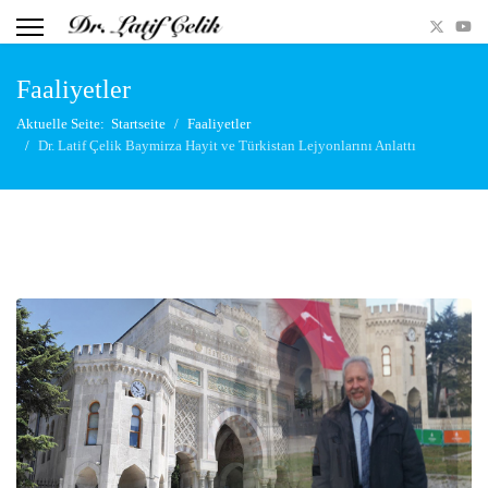
Faaliyetler
Aktuelle Seite:
Startseite
Faaliyetler
Dr. Latif Çelik Baymirza Hayit ve Türkistan Lejyonlarını Anlattı