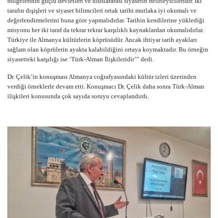
bölgelerinin güçlü devletleri ve uluslararası siyasetin belirleyicileridir. İki
tarafın dışişleri ve siyaset bilimcileri ortak tarihi mutlaka iyi okumalı ve
değerlendirmelerini buna göre yapmalıdırlar. Tarihin kendilerine yüklediği
misyonu her iki taraf da tekrar tekrar karşılıklı kaynaklardan okumalıdırlar.
Türkiye ile Almanya kültürlerin köprüsüdür. Ancak ihtiyar tarih ayakları
sağlam olan köprülerin ayakta kalabildiğini ortaya koymaktadır. Bu örneğin
siyasetteki karşılığı ise ‘Türk-Alman İlişkileridir’” dedi.
Dr. Çelik’in konuşması Almanya coğrafyasındaki kültür izleri üzerinden
verdiği örneklerle devam etti. Konuşmacı Dr. Çelik daha sonra Türk-Alman
ilişkileri konusunda çok sayıda soruyu cevaplandırdı.