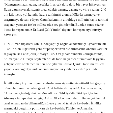
“Konuşmacımızın uzun, meşakkatli ancak dolu dolu bir hayat hikayesi var.
Uzun uzun saymak istemiyoruz, çünkü yazmış, yazmış ve yine yazmış. 240
bin kilometre yol katedip kayıp tarihimizi aramış. Hâlâ da yazmaya ve
araştırmaya devam ediyor. Onun kaleminin ait olduğu milletin kayıp tarihini
arayarak yazması ise bu millete olan sevgisindendir. Bundan sonra söz ve
kürsü konuşmacımız Dr. Latif Çelik’indir” diyerek konuşmacıyı kürsüye
davet etti.
Türk-Alman ilişkileri konusunda yaptığı özgün akademik çalışmalar ile bu
ülke ile olan ilişkilerin yeni bir perspektiften ele alınmasına önemli katkılar
sağlayan Dr. Latif Çelik, Antalya Türk Ocağı salonundaki konuşmasında,
“Almanya ile Türkiye söylemlerini daTarih ha yapıcı bir minvale taşıyarak
gelişmelerde ortak menfaatleri öne çıkarmalıdırlar. Çünkü tarih iki millete
yaşadıkları coğrafyalarda önemli misyonlar yüklemektedir” şeklinde
konuştu.
İki ülkenin yüzyıllar boyunca uluslararası siyasette hissettirdikleri geçmiş
dönemleri unutmamaları gerektiğini belirterek başladığı konuşmasında,
“Almanya için doğudaki en önemli dost Türkiye’dir. Türkiye için ise
Almanya Avrupa’daki en güçlü dost ülke konumundadır. Bu gerçek her iki
taraf açısından da bilinmediği sürece yine iki taraf da kaybeder. İki ülke
arasındaki gerginlik politikası da kaybettirir. Türkler ve Almanlar