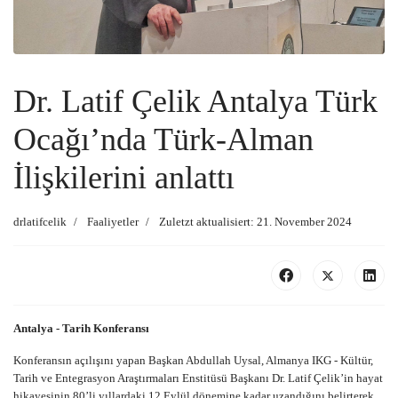
Dr. Latif Çelik Antalya Türk
Ocağı’nda Türk-Alman
İlişkilerini anlattı
drlatifcelik
Faaliyetler
Zuletzt aktualisiert: 21. November 2024
Antalya - Tarih Konferansı
Konferansın açılışını yapan Başkan Abdullah Uysal, Almanya IKG - Kültür,
Tarih ve Entegrasyon Araştırmaları Enstitüsü Başkanı Dr. Latif Çelik’in hayat
hikayesinin 80’li yıllardaki 12 Eylül dönemine kadar uzandığını belirterek,