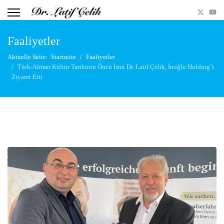
Faaliyetler
Aktuelle Seite:
Startseite
Faaliyetler
Türk-Alman Kültür Tarihinin Öncü İsmi Dr. Latif Çelik, İnoğlu Holding’i
Ziyaret Etti