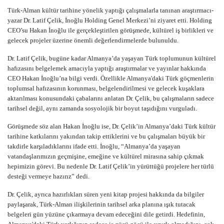
Türk-Alman kültür tarihine yönelik yaptığı çalışmalarla tanınan araştırmacı-
yazar Dr. Latif Çelik, İnoğlu Holding Genel Merkezi’ni ziyaret etti. Holding
CEO’su Hakan İnoğlu ile gerçekleştirilen görüşmede, kültürel iş birlikleri ve
gelecek projeler üzerine önemli değerlendirmelerde bulunuldu.
Dr. Latif Çelik, bugüne kadar Almanya’da yaşayan Türk toplumunun kültürel
hafızasını belgelemek amacıyla yaptığı araştırmalar ve yayınlar hakkında
CEO Hakan İnoğlu’na bilgi verdi. Özellikle Almanya'daki Türk göçmenlerin
toplumsal hafızasının korunması, belgelendirilmesi ve gelecek kuşaklara
aktarılması konusundaki çabalarını anlatan Dr. Çelik, bu çalışmaların sadece
tarihsel değil, aynı zamanda sosyolojik bir boyut taşıdığını vurguladı.
Görüşmede söz alan Hakan İnoğlu ise, Dr. Çelik’in Almanya’daki Türk kültür
tarihine katkılarını yakından takip ettiklerini ve bu çalışmaları büyük bir
takdirle karşıladıklarını ifade etti. İnoğlu, “Almanya’da yaşayan
vatandaşlarımızın geçmişine, emeğine ve kültürel mirasına sahip çıkmak
hepimizin görevi. Bu nedenle Dr. Latif Çelik’in yürüttüğü projelere her türlü
desteği vermeye hazırız” dedi.
Dr. Çelik, ayrıca hazırlıkları süren yeni kitap projesi hakkında da bilgiler
paylaşarak, Türk-Alman ilişkilerinin tarihsel arka planına ışık tutacak
belgeleri gün yüzüne çıkarmaya devam edeceğini dile getirdi. Hedefinin,