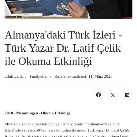
Almanya'daki Türk İzleri -
Türk Yazar Dr. Latif Çelik
ile Okuma Etkinliği
drlatifcelik
Faaliyetler
Zuletzt aktualisiert: 11. März 2025
2010 - Memmingen - Okuma Etkinliği
Müzik ve kahve örneklerinde, yalnızca kitabının "Almanya'daki Türk
İzleri"nde yer alan 60’tan fazla konudan ikisinde, Türk yazar Dr. Latif Çelik,
Almanya ile Türkiye arasındaki yüzyıllara dayanan bağlantıyı ortaya koydu.