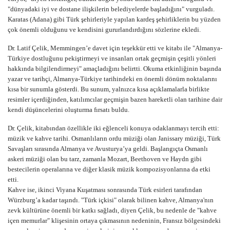
"dünyadaki iyi ve dostane ilişkilerin belediyelerde başladığını" vurguladı.
Karatas (Adana) gibi Türk şehirleriyle yapılan kardeş şehirliklerin bu yüzden
çok önemli olduğunu ve kendisini gururlandırdığını sözlerine ekledi.
Dr. Latif Çelik, Memmingen’e davet için teşekkür etti ve kitabı ile "Almanya-
Türkiye dostluğunu pekiştirmeyi ve insanları ortak geçmişin çeşitli yönleri
hakkında bilgilendirmeyi" amaçladığını belirtti. Okuma etkinliğinin başında
yazar ve tarihçi, Almanya-Türkiye tarihindeki en önemli dönüm noktalarını
kısa bir sunumla gösterdi. Bu sunum, yalnızca kısa açıklamalarla birlikte
resimler içerdiğinden, katılımcılar geçmişin bazen hareketli olan tarihine dair
kendi düşüncelerini oluşturma fırsatı buldu.
Dr. Çelik, kitabından özellikle iki eğlenceli konuya odaklanmayı tercih etti:
müzik ve kahve tarihi. Osmanlıların ordu müziği olan Janissary müziği, Türk
Savaşları sırasında Almanya ve Avusturya’ya geldi. Başlangıçta Osmanlı
askeri müziği olan bu tarz, zamanla Mozart, Beethoven ve Haydn gibi
bestecilerin operalarına ve diğer klasik müzik kompozisyonlarına da etki
etti.
Kahve ise, ikinci Viyana Kuşatması sonrasında Türk esirleri tarafından
Würzburg’a kadar taşındı. "Türk içkisi" olarak bilinen kahve, Almanya'nın
zevk kültürüne önemli bir katkı sağladı, diyen Çelik, bu nedenle de "kahve
içen memurlar" klişesinin ortaya çıkmasının nedeninin, Fransız bölgesindeki