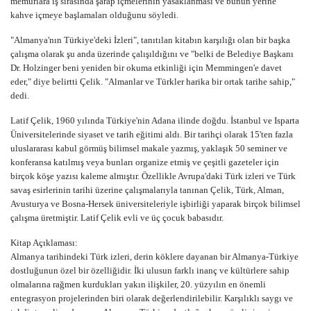
memurlara iş sırasında şarap içmelerinin yasaklanması ve bunun yerine
kahve içmeye başlamaları olduğunu söyledi.
"Almanya'nın Türkiye'deki İzleri", tanıtılan kitabın karşılığı olan bir başka
çalışma olarak şu anda üzerinde çalışıldığını ve "belki de Belediye Başkanı
Dr. Holzinger beni yeniden bir okuma etkinliği için Memmingen'e davet
eder," diye belirtti Çelik. "Almanlar ve Türkler harika bir ortak tarihe sahip,"
dedi.
Latif Çelik, 1960 yılında Türkiye'nin Adana ilinde doğdu. İstanbul ve Isparta
Üniversitelerinde siyaset ve tarih eğitimi aldı. Bir tarihçi olarak 15'ten fazla
uluslararası kabul görmüş bilimsel makale yazmış, yaklaşık 50 seminer ve
konferansa katılmış veya bunları organize etmiş ve çeşitli gazeteler için
birçok köşe yazısı kaleme almıştır. Özellikle Avrupa'daki Türk izleri ve Türk
savaş esirlerinin tarihi üzerine çalışmalarıyla tanınan Çelik, Türk, Alman,
Avusturya ve Bosna-Hersek üniversiteleriyle işbirliği yaparak birçok bilimsel
çalışma üretmiştir. Latif Çelik evli ve üç çocuk babasıdır.
Kitap Açıklaması:
Almanya tarihindeki Türk izleri, derin köklere dayanan bir Almanya-Türkiye
dostluğunun özel bir özelliğidir. İki ulusun farklı inanç ve kültürlere sahip
olmalarına rağmen kurdukları yakın ilişkiler, 20. yüzyılın en önemli
entegrasyon projelerinden biri olarak değerlendirilebilir. Karşılıklı saygı ve