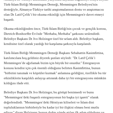
Türk-İslam Birliği Memmingen Derneği, Memmingen Belediyesi'nin
desteğiyle, Almanya-Türkiye tarihi araştırmalarının dostu ve araştırmacısı
olan Dr. Latif Çelik’i bir okuma etkinliği için Memmingen'e davet etmeyi
başardı.
Okuma etkinliğinden önce, Türk-İslam Birliği'nin çocuk ve gençlik korosu,
Dietrich-Bonhoeffer Evi'nde "Merhaba, Merhaba" şarkısını seslendirdi.
Belediye Başkanı Dr. Ivo Holzinger özel bir selam aldı. Belediye başkanı,
kendisine özel olarak yazdığı bir karşılama şarkısıyla karşılandı.
Türk-İslam Birliği Memmingen Derneği Başkanı Sebahattin Kasimfirtina,
katılımcılara hoş geldiniz diyerek şunları söyledi: "Dr. Latif Çelik’i
Memmingen’de ağırlamak bizim için büyük bir onurdur." Entegrasyon
konusu kendisi için çok önemli olduğunu belirten Kasimfirtina, bunun
"birbirini tanımak ve köprüler kurmak" anlamına geldiğini, özellikle bu tür
etkinliklerin karşılıklı anlayışı artırarak daha iyi bir entegrasyonu mümkün
kıldığını ifade etti.
Belediye Başkanı Dr. Ivo Holzinger, bu görüşü benimsedi ve bunu
"Memmingen’deki başarılı entegrasyonun bir başka iyi işareti" olarak
değerlendirdi. "Memmingen’deki Hristiyan kiliseleri ve İslam dini
topluluklarının birbirleriyle bu kadar iyi bir ilişkisi olması beni mutlu
ediyor," diyen Holzinger, bunun doğru yönde atılan ilk adım olduğunu ve