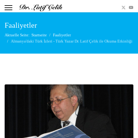
Faaliyetler
Aktuelle Seite:
Startseite
Faaliyetler
Almanya'daki Türk İzleri - Türk Yazar Dr. Latif Çelik ile Okuma Etkinliği